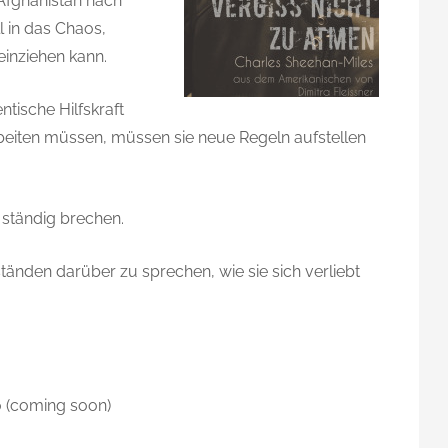
Afghanistan nach
l in das Chaos,
inziehen kann.
tische Hilfskraft
ten müssen, müssen sie neue Regeln aufstellen
 ständig brechen.
w
ständen darüber zu sprechen, wie sie sich verliebt
 (coming soon)