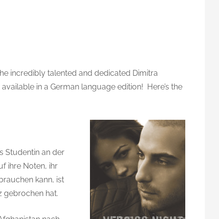
the incredibly talented and dedicated Dimitra
 available in a German language edition! Here’s the
m
m
s Studentin an der
f ihre Noten, ihr
brauchen kann, ist
z gebrochen hat.