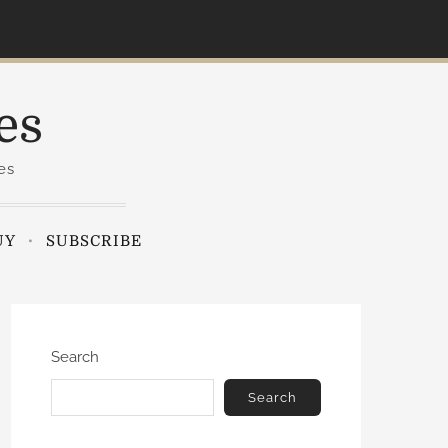
es
es
UY
SUBSCRIBE
Search
Search