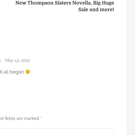
New Thompson Sisters Novella, Big Huge
Sale and more!
k
May 13, 2015
t all began
ed fields are marked
*