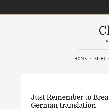
S
k
i
p
C
t
o
A
c
o
n
HOME
BLOG
t
e
n
t
Just Remember to Breat
German translation