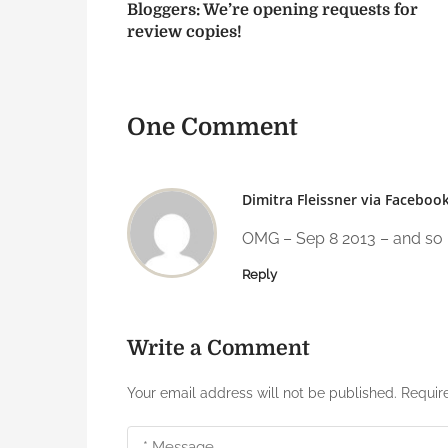
o
Bloggers: We’re opening requests for
o
n
review copies!
s
t
One Comment
n
a
v
Dimitra Fleissner via Faceboo
i
OMG – Sep 8 2013 – and so i
g
Reply
a
t
Write a Comment
i
Your email address will not be published.
Requir
o