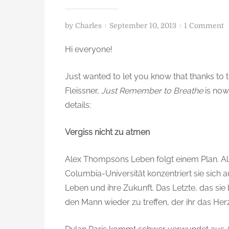
P
o
by
Charles
September 10, 2013
1 Comment
o
n
Hi everyone!
s
J
t
u
Just wanted to let you know that thanks to 
e
s
d
t
Fleissner,
Just Remember to Breathe
is now
o
R
details:
n
e
Vergiss nicht zu atmen
e
Alex Thompsons Leben folgt einem Plan. Al
b
Columbia-Universität konzentriert sie sich au
e
Leben und ihre Zukunft. Das Letzte, das sie 
r
den Mann wieder zu treffen, der ihr das Her
t
o