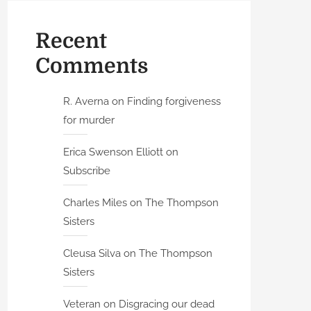
Recent
Comments
R. Averna
on
Finding forgiveness
for murder
Erica Swenson Elliott
on
Subscribe
Charles Miles
on
The Thompson
Sisters
Cleusa Silva
on
The Thompson
Sisters
Veteran
on
Disgracing our dead