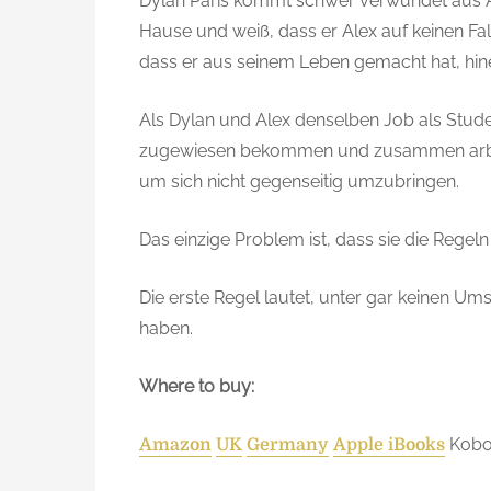
Dylan Paris kommt schwer verwundet aus 
B
r
Hause und weiß, dass er Alex auf keinen Fal
e
dass er aus seinem Leben gemacht hat, hine
a
t
Als Dylan und Alex denselben Job als Studen
h
zugewiesen bekommen und zusammen arbei
e
um sich nicht gegenseitig umzubringen.
n
o
Das einzige Problem ist, dass sie die Regeln
a
Die erste Regel lautet, unter gar keinen Um
v
haben.
a
i
Where to buy:
l
a
b
Kobo
Amazon
UK
Germany
Apple iBooks
l