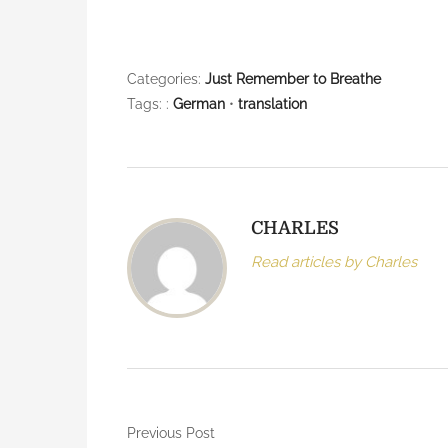
e
i
n
G
Categories:
Just Remember to Breathe
e
Tags: :
German
•
translation
r
a
n
CHARLES
t
r
Read articles by Charles
a
n
s
l
a
t
P
i
Previous Post