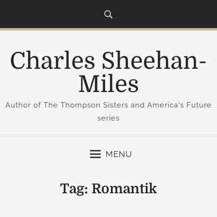
S
k
i
p
Charles Sheehan-
t
o
Miles
c
o
Author of The Thompson Sisters and America's Future
n
series
t
e
n
MENU
t
Tag:
Romantik