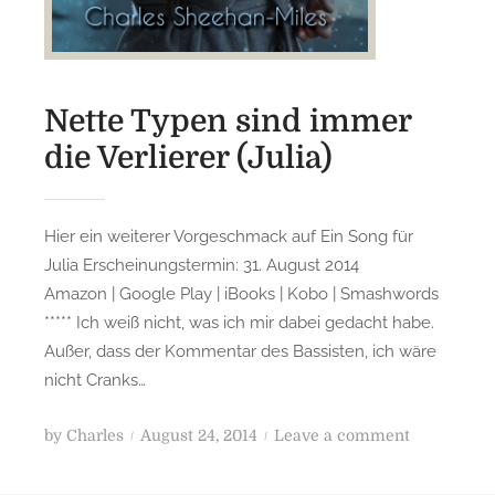
t
z
t
v
Nette Typen sind immer
e
die Verlierer (Julia)
r
ö
f
Hier ein weiterer Vorgeschmack auf Ein Song für
f
Julia Erscheinungstermin: 31. August 2014
e
Amazon | Google Play | iBooks | Kobo | Smashwords
n
***** Ich weiß nicht, was ich mir dabei gedacht habe.
t
l
Außer, dass der Kommentar des Bassisten, ich wäre
i
nicht Cranks…
c
h
P
o
by
Charles
August 24, 2014
Leave a comment
t
o
n
!
s
N