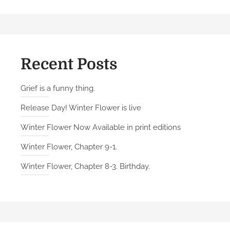
ü
r
J
u
l
Recent Posts
i
a
Grief is a funny thing.
–
Release Day! Winter Flower is live
V
o
Winter Flower Now Available in print editions
r
Winter Flower, Chapter 9-1.
s
t
Winter Flower, Chapter 8-3. Birthday.
a
d
t
p
r