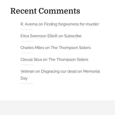
i
Recent Comments
n
z
e
R. Averna
on
Finding forgiveness for murder
s
Erica Swenson Elliott
on
Subscribe
s
i
Charles Miles
on
The Thompson Sisters
n
Cleusa Silva
on
The Thompson Sisters
Veteran
on
Disgracing our dead on Memorial
Day