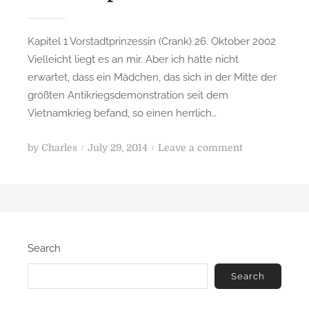
t
(
C
Kapitel 1 Vorstadtprinzessin (Crank) 26. Oktober 2002
r
Vielleicht liegt es an mir. Aber ich hätte nicht
a
erwartet, dass ein Mädchen, das sich in der Mitte der
n
größten Antikriegsdemonstration seit dem
k
Vietnamkrieg befand, so einen herrlich…
)
P
o
by
Charles
July 29, 2014
Leave a comment
o
n
s
E
t
i
e
n
d
S
Search
o
o
n
n
Search
g
f