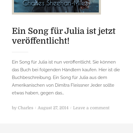
Ein Song für Julia ist jetzt
veröffentlicht!
Ein Song für Julia ist nun veröffentlicht. Sie können
das Buch bei folgenden Händlern kaufen. Hier ist die
Buchbeschreibung. Ein Song für Julia aus dem
Amerikanischen von Dimitra Fleissner Jeder sollte
etwas haben, gegen das…
P
o
by
Charles
August 27, 2014
Leave a comment
o
n
s
E
t
i