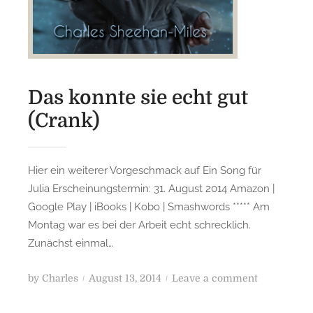
d
i
e
V
e
Das konnte sie echt gut
r
(Crank)
l
i
e
Hier ein weiterer Vorgeschmack auf Ein Song für
r
Julia Erscheinungstermin: 31. August 2014 Amazon |
e
Google Play | iBooks | Kobo | Smashwords ***** Am
r
Montag war es bei der Arbeit echt schrecklich.
(
J
Zunächst einmal…
u
l
P
o
by
Charles
August 13, 2014
Leave a comment
i
o
n
a
s
D