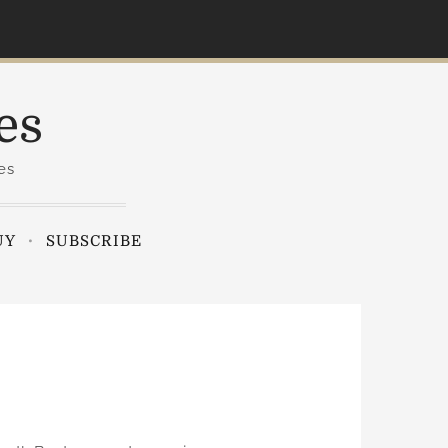
es
es
UY
SUBSCRIBE